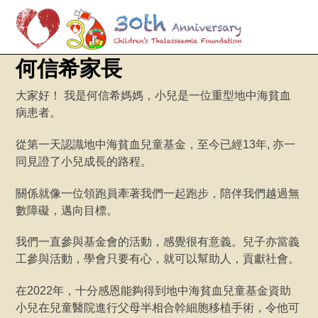
M
Skip
何信希家長
to
content
大家好！ 我是何信希媽媽，小兒是一位重型地中海貧血
病患者。
從第一天認識地中海貧血兒童基金，至今已經13年, 亦一
同見證了小兒成長的路程。
關係就像一位領跑員牽著我們一起跑步，陪伴我們越過無
數障礙，邁向目標。
我們一直參與基金會的活動，感覺很有意義。兒子亦當義
工參與活動，學會只要有心，就可以幫助人，貢獻社會。
在2022年，十分感恩能夠得到地中海貧血兒童基金資助
小兒在兒童醫院進行父母半相合幹細胞移植手術，令他可