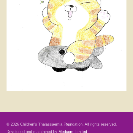
Back
© 2026 Children’s Thalassaemia Foundation. All rights reserved.
To
Developed and maintained by
Medcom Limited.