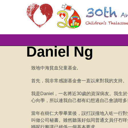
Skip
Daniel Ng
to
content
致地中海貧血兒童基金,
首先，我非常感謝基金會一直以來對我的支持。
我是Daniel，一名將近30歲的資深病友。我
心向學，所以連我自己都有幻想過自己會讀咁多
當年在樹仁大學畢業後，誤打誤撞地入咗一行對
叫做公司秘書。雖然聽落好似同普通文員仔冇咩
喺呢行黎講已經係一個基本要求。