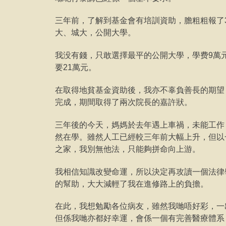
三年前，了解到基金會有培訓資助，膽粗粗報了
大、城大，公開大學。
我没有錢，只敢選擇最平的公開大學，學费9萬
要21萬元。
在取得地貧基金資助後，我亦不辜負善長的期望
完成，期間取得了兩次院長的嘉許狀。
三年後的今天，媽媽於去年遇上車禍，未能工作
然在學。雖然人工已經較三年前大幅上升，但以
之家，我別無他法，只能夠拼命向上游。
我相信知識改變命運，所以決定再攻讀一個法律
的幫助，大大減輕了我在進修路上的負擔。
在此，我想勉勵各位病友，雖然我哋唔好彩，一
但係我哋亦都好幸運，會係一個有完善醫療體系