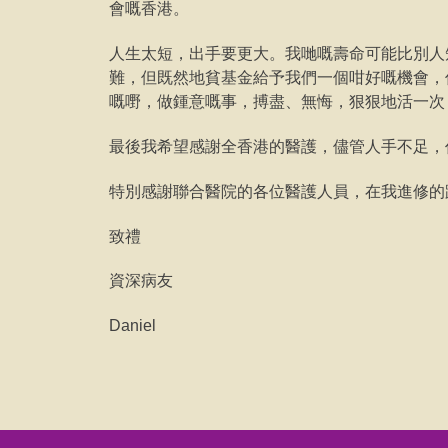
會嘅香港。
人生太短，出手要更大。我哋嘅壽命可能比別人
難，但既然地貧基金給予我們一個咁好嘅機會，
嘅嘢，做鍾意嘅事，搏盡、無悔，狠狠地活一次
最後我希望感謝全香港的醫護，儘管人手不足，
特別感謝聯合醫院的各位醫護人員，在我進修的
致禮
資深病友
Daniel