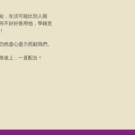
短，生活可能比別人困
何不好好善用他，學鍾意
！
仍然盡心盡力照顧我們。
路途上，一直配合！