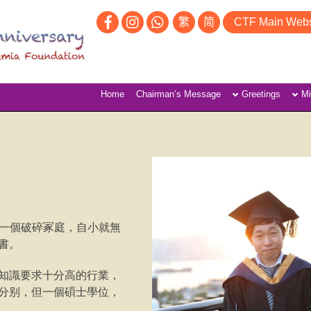
繁
简
CTF Main Webs
Home
Chairman’s Message
Greetings
Mi
生於一個破碎冢庭，自小就無
書。
知識要求十分高的行業，
分别，但一個碩士學位，