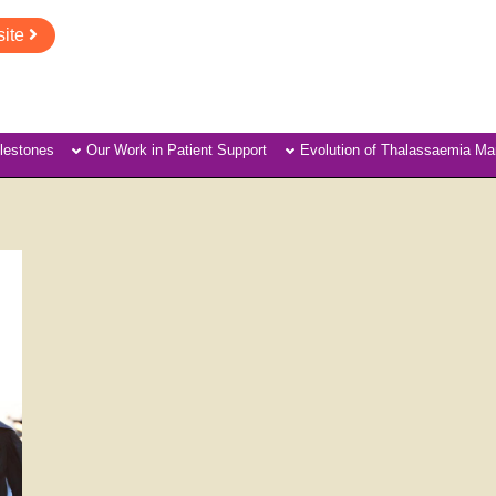
ite
lestones
Our Work in Patient Support
Evolution of Thalassaemia M