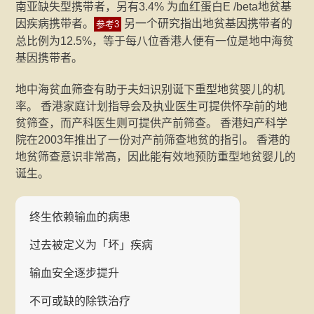
南亚缺失型携带者，另有3.4% 为血红蛋白E /beta地贫基
因疾病携带者。
另一个研究指出地贫基因携带者的
参考3
总比例为12.5%，等于每八位香港人便有一位是地中海贫
基因携带者。
地中海贫血筛查有助于夫妇识别诞下重型地贫婴儿的机
率。 香港家庭计划指导会及执业医生可提供怀孕前的地
贫筛查，而产科医生则可提供产前筛查。 香港妇产科学
院在2003年推出了一份对产前筛查地贫的指引。 香港的
地贫筛查意识非常高，因此能有效地预防重型地贫婴儿的
诞生。
终生依赖输血的病患
过去被定义为「坏」疾病
输血安全逐步提升
不可或缺的除铁治疗