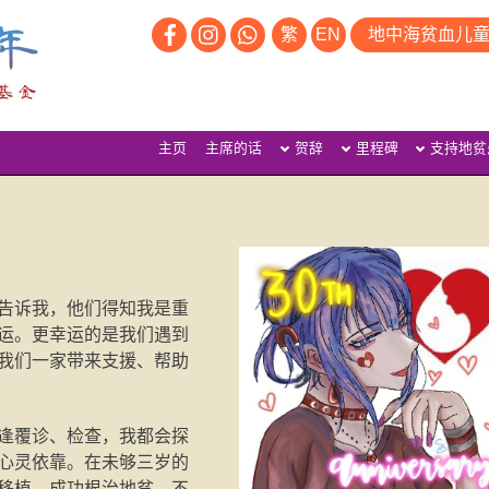
繁
EN
地中海贫血儿
主页
主席的话
贺辞
里程碑
支持地贫
告诉我，他们得知我是重
运。更幸运的是我们遇到
我们一家带来支援、帮助
逢覆诊、检查，我都会探
心灵依靠。在未够三岁的
移植，成功根治地贫。不