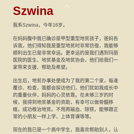
Skip
Back
Szwina
to
To
content
Top
我系Szwina，今年16岁。
在妈妈腹中我已确诊是甲型重型地贫孩子，爸妈告
诉我，他们得知我是重型地贫时非常彷徨，我能够
顺利出生已是非常幸运。更幸运的是我们遇到玛丽
医院的医生、地贫基金及地贫协会，他们给我们一
家带来支援、帮助及希望。
出生后，地贫办事处便成为了我的第二个家，每逢
覆诊、检查，我都会探访他们，他们犹如我成长中
的重要伙伴，妈妈的心灵依靠。在未够三岁的时
候，我得到地贫基金的资助，有幸可以做骨髓移
植，成功根治地贫。不用再输血、除铁，能够跟正
常的小朋友一样上学、上体育课等等。
现在的我已是一个高中学生，我喜欢帮助别人，认