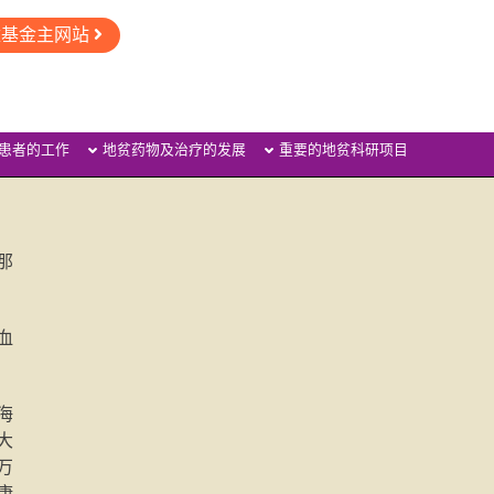
童基金主网站
患者的工作
地贫药物及治疗的发展
重要的地贫科研项目
那
血
海
大
万
康