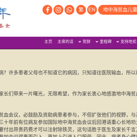
繁
EN
地中海贫血儿
主页
主席的话
贺辞
里程碑
支持地贫
病？许多患者父母也不知道它的病因，只知道往医院输血，所以
家长们带来一片曙光，无限希望，作为家长衷心地感激地中海贫
贫血会议，必鼓励及资助病患者参与，不但扩张他们的视野，与
三十年前有位病友参加国际地中海贫血会议后回港语重心长地劝
要付出昂贵药费才可以注射除铁灵，这句话胜于医生及家长千言
参加会议得悉而引入，再加上引进入口服药，因此，病者身心健