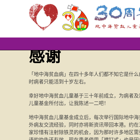
Skip
感谢
to
content
「地中海贫血病」在四十多年人们都不知它是什么
时病者只能活到十岁左右。
幸好地中海贫血儿童基于三十年前成立，为病者及
儿童基金所付出，让我陈述一二吧！
地中海贫血儿童基金成立后，每次举行国际地中海
外病友交流经验，同时亦将新资讯带回本港。约在
家珍惜有注射除铁灵的机会，因为那时许多地区需
语的劝告还有效。现在患者使用「襟钉式」也是因