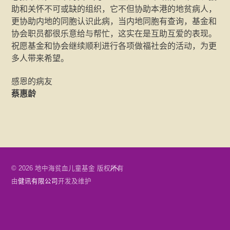
助和关怀不可或缺的组织，它不但协助本港的地贫病人，
更协助内地的同胞认识此病，当内地同胞有查询，基金和
协会职员都很乐意给与帮忙，这实在是互助互爱的表现。
祝愿基金和协会继续顺利进行各项做福社会的活动，为更
多人带来希望。
感恩的病友
蔡惠龄
Back
© 2026 地中海贫血儿童基金 版权所有
To
由
健讯有限公司
开发及维护
Top