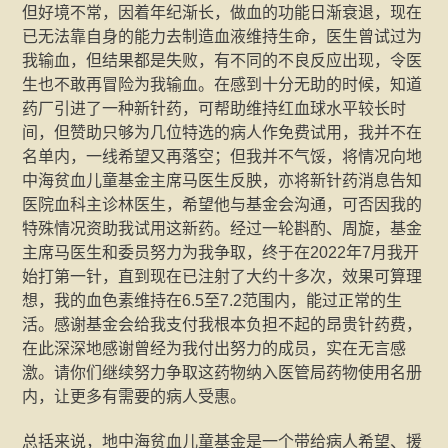
但好境不常，因着年纪渐长，做血的功能日渐衰退，现在
已无法靠自身的能力去制造血液维持生命，医生曾试过为
我输血，但结果都是失败，有不同的不良反应出现，令医
生也不敢再冒险为我输血。在感到十分无助的时候，知道
药厂引进了一种新针药，可帮助维持红血球水平较长时
间，但赞助只够为几位特选的病人作免费试用，我并不在
名单内，一线希望又再落空；但我并不气馁，将情况向地
中海贫血儿童基金主席马医生反胦，亦将新针药消息告知
医院血科主诊林医生，希望他与基金会沟通，可否因我的
特殊情况资助我试用这新药。经过一轮斟酌、周旋，基金
主席马医生和委员努力为我争取，终于在2022年7月我开
始打第一针，直到现在已注射了大约十多次，效果可算理
想，我的血色素维持在6.5至7.2范围内，能过正常的生
活。感谢基金会给我支付我根本负担不起的昂贵针药费，
在此深深地感谢曾经为我付出努力的成员，实在无言感
激。请你们继续努力争取这药物纳入医管局药物使用名册
内，让更多有需要的病人受惠。
总括来说，地中海贫血儿童基金是一个带给病人希望、援