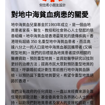
何信希小朋友設計
對地中海貧血病患的關愛
地中海貧血兒童基金於1993年成立，是一個由地
貧患者家長、醫生、教授和社會熱心人士發起的慈
善組織。地中海貧血是香港最常見的遺傳疾病。香
港現有超過 350 名重型地中海貧血患者，而且高
達八分之一的人口是地中海貧血基因攜帶者 (又稱
輕型地貧)。我們的目標是為地貧患者提供相關的
醫療資助、預防重型地貧、並資助醫學研究以找到
更好的治療方法；提高市民大眾對預防重型地貧的
關注，呼籲婚前或計劃生育前進行地中海貧血篩
檢，以預防誕下重型地貧嬰兒，希望令重型地貧絕
跡於香港。
我們沒有政府的任何資助，一直以來經費來源全靠
恆常的籌款活動、基金委員會及各界熱心人士的支
持，以助我們對地貧患者及家人的支援和資助。這