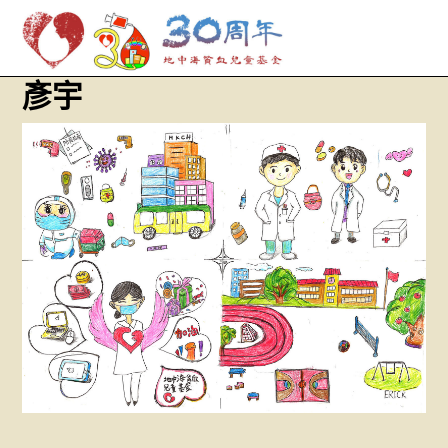
M
Skip
彥宇
to
content