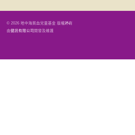
Back
© 2026 地中海貧血兒童基金 版權所有
To
由
健訊有限公司
開發及維護
Top