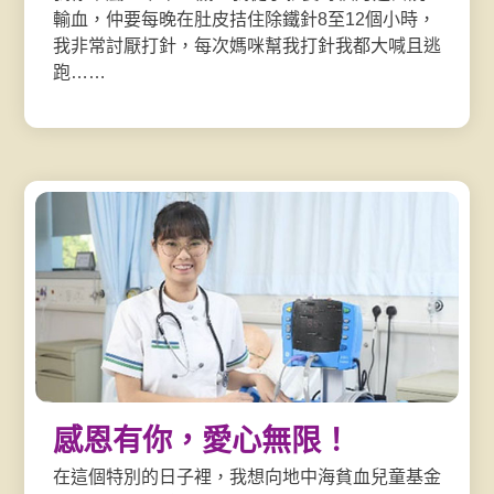
輸血，仲要每晚在肚皮拮住除鐵針8至12個小時，
我非常討厭打針，每次媽咪幫我打針我都大喊且逃
跑……
感恩有你，愛心無限！
在這個特別的日子裡，我想向地中海貧血兒童基金