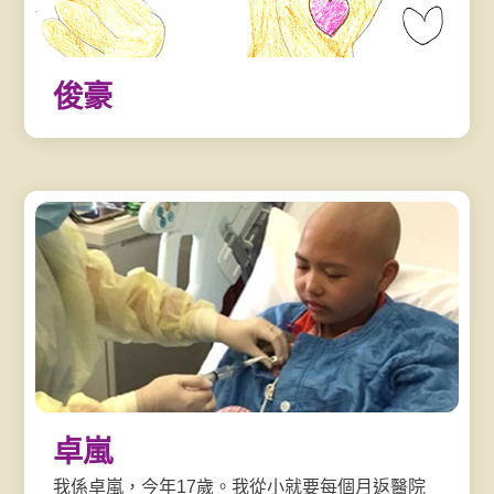
俊豪
卓嵐
我係卓嵐，今年17歲。我從小就要每個月返醫院