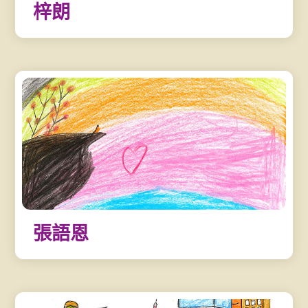
梓朗
張語恩