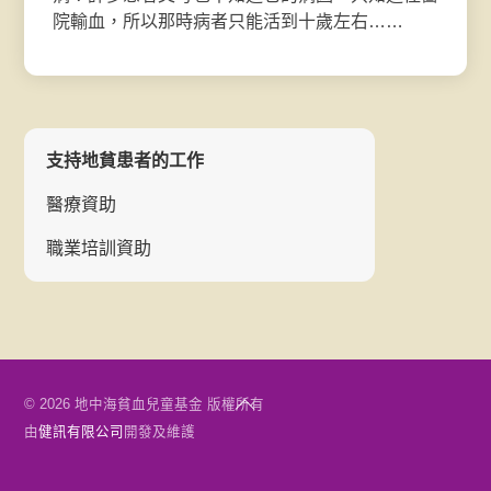
院輸血，所以那時病者只能活到十歲左右……
支持地貧患者的工作
醫療資助
職業培訓資助
Back
© 2026 地中海貧血兒童基金 版權所有
To
由
健訊有限公司
開發及維護
Top