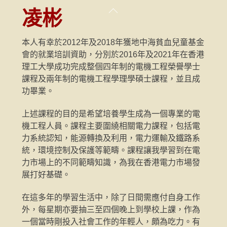
Skip
Back
凌彬
to
To
content
Top
本人有幸於2012年及2018年獲地中海貧血兒童基金
會的就業培訓資助，分別於2016年及2021年在香港
理工大學成功完成整個四年制的電機工程榮譽學士
課程及兩年制的電機工程學理學碩士課程，並且成
功畢業。
上述課程的目的是希望培養學生成為一個專業的電
機工程人員。課程主要圍繞相關電力課程，包括電
力系統認知，能源轉換及利用，電力運輸及鐵路系
統，環境控制及保護等範疇。課程讓我學習到在電
力市場上的不同範疇知識，為我在香港電力市場發
展打好基礎。
在這多年的學習生活中，除了日間需應付自身工作
外，每星期亦要抽三至四個晚上到學校上課，作為
一個當時剛投入社會工作的年輕人，頗為吃力。有