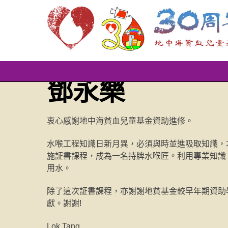
Skip
鄧永樂
to
content
衷心感謝地中海貧血兒童基金資助進修。
水喉工程知識日新月異，必須與時並進吸取知識，
施証書課程，成為一名持牌水喉匠。利用專業知識
用水。
除了這次証書課程，亦謝謝地貧基金較早年期資助
獻。謝謝!
Lok Tang