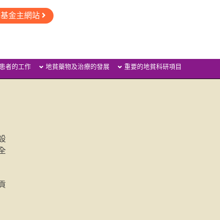
童基金主網站
患者的工作
地貧藥物及治療的發展
重要的地貧科研項目
設
全
貢