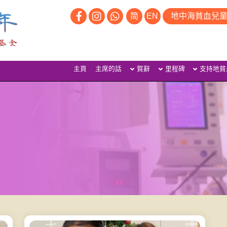
简
EN
地中海貧血兒
主頁
主席的話
賀辭
里程碑
支持地貧